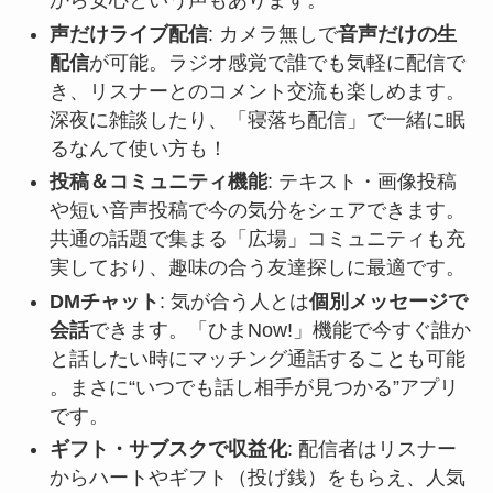
から安心という声もあります​。
声だけライブ配信
: カメラ無しで
音声だけの生
配信
が可能。ラジオ感覚で誰でも気軽に配信で
き、リスナーとのコメント交流も楽しめます。
深夜に雑談したり、「寝落ち配信」で一緒に眠
るなんて使い方も！
投稿＆コミュニティ機能
: テキスト・画像投稿
や短い音声投稿で今の気分をシェアできます。
共通の話題で集まる「広場」コミュニティも充
実しており、趣味の合う友達探しに最適です​。
DMチャット
: 気が合う人とは
個別メッセージで
会話
できます。「ひまNow!」機能で今すぐ誰か
と話したい時にマッチング通話することも可能​
。まさに“いつでも話し相手が見つかる”アプリ
です。
ギフト・サブスクで収益化
: 配信者はリスナー
からハートやギフト（投げ銭）をもらえ、人気