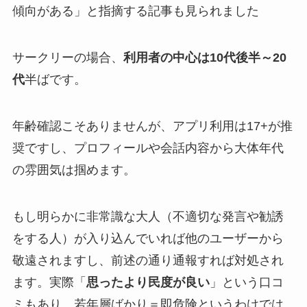
傾向がある」と指摘する記事も見られました​
サークリーの場合、
利用者の中心は10代後半～20
代
半ばです​。
年齢確認こそありませんが、アプリ利用は17+が推
奨ですし、プロフィールや会話内容から大体年代
の雰囲気は掴めます。
もし明らかに非常識な大人（不適切な発言や勧誘
をする人）が入り込んでいれば他のユーザーから
敬遠されますし、前述の通り通報すれば対処され
ます。実際「
思ったより民度が良い
」という口コ
ミもあり​、若年層ばかり＝即危険というわけでは